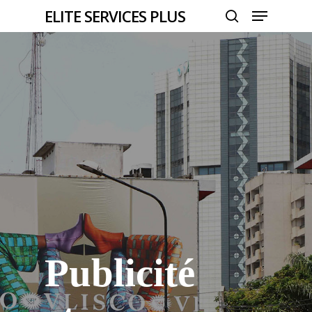
Menu
Skip
ELITE SERVICES PLUS
to
search
Close
main
Menu
content
Publicité