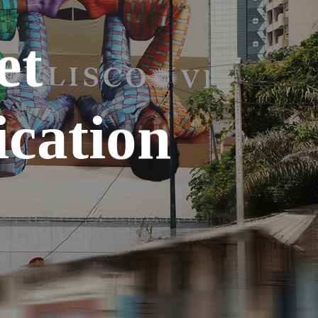
et
cation
ment