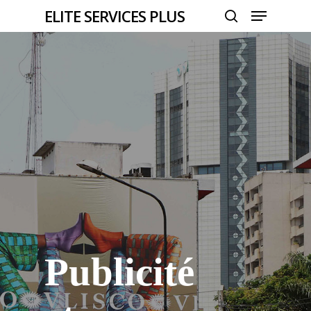
Menu
Skip
ELITE SERVICES PLUS
to
search
Close
main
Menu
content
Publicité